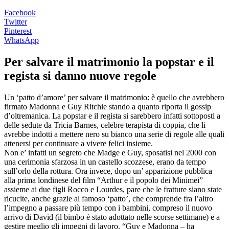
Facebook
Twitter
Pinterest
WhatsApp
Per salvare il matrimonio la popstar e il
regista si danno nuove regole
Un ‘patto d’amore’ per salvare il matrimonio: è quello che avrebbero
firmato Madonna e Guy Ritchie stando a quanto riporta il gossip
d’oltremanica. La popstar e il regista si sarebbero infatti sottoposti a
delle sedute da Tricia Barnes, celebre terapista di coppia, che li
avrebbe indotti a mettere nero su bianco una serie di regole alle quali
attenersi per continuare a vivere felici insieme.
Non e’ infatti un segreto che Madge e Guy, sposatisi nel 2000 con
una cerimonia sfarzosa in un castello scozzese, erano da tempo
sull’orlo della rottura. Ora invece, dopo un’ apparizione pubblica
alla prima londinese del film “Arthur e il popolo dei Minimei”
assieme ai due figli Rocco e Lourdes, pare che le fratture siano state
ricucite, anche grazie al famoso ‘patto’, che comprende fra l’altro
l’impegno a passare più tempo con i bambini, compreso il nuovo
arrivo di David (il bimbo è stato adottato nelle scorse settimane) e a
gestire meglio gli impegni di lavoro. “Guy e Madonna – ha