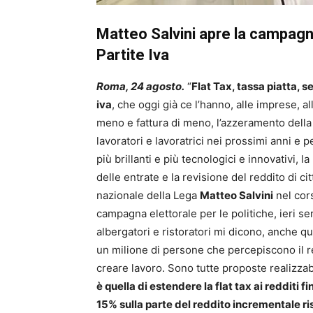
Matteo Salvini apre la campagna
Partite Iva
Roma, 24 agosto.
“
Flat Tax, tassa piatta, s
iva
, che oggi già ce l’hanno, alle imprese, a
meno e fattura di meno, l’azzeramento dell
lavoratori e lavoratrici nei prossimi anni e 
più brillanti e più tecnologici e innovativi, l
delle entrate e la revisione del reddito di c
nazionale della Lega
Matteo Salvini
nel cors
campagna elettorale per le politiche, ieri ser
albergatori e ristoratori mi dicono, anche 
un milione di persone che percepiscono il re
creare lavoro. Sono tutte proposte realizzab
è quella di estendere la flat tax ai redditi 
15% sulla parte del reddito incrementale r