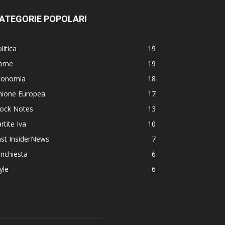
ATEGORIE POPOLARI
litica
19
ome
19
conomia
18
nione Europea
17
lock Notes
13
rtite Iva
10
st InsiderNews
7
Inchiesta
6
yle
6