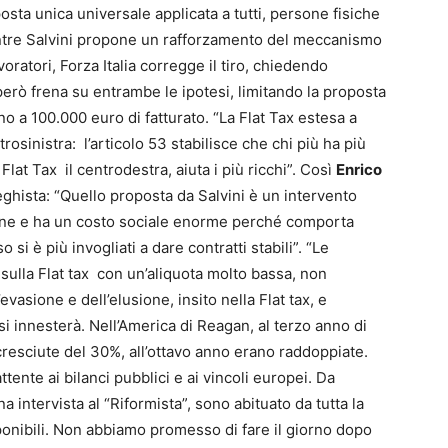
osta unica universale applicata a tutti, persone fisiche
mentre Salvini propone un rafforzamento del meccanismo
voratori, Forza Italia corregge il tiro, chiedendo
erò frena su entrambe le ipotesi, limitando la proposta
fino a 100.000 euro di fatturato. “La Flat Tax estesa a
trosinistra: l’articolo 53 stabilisce che chi più ha più
lat Tax il centrodestra, aiuta i più ricchi”. Così
Enrico
eghista: “Quello proposta da Salvini è un intervento
zione e ha un costo sociale enorme perché comporta
so si è più invogliati a dare contratti stabili”. “Le
a sulla Flat tax con un’aliquota molto bassa, non
vasione e dell’elusione, insito nella Flat tax, e
i innesterà. Nell’America di Reagan, al terzo anno di
 cresciute del 30%, all’ottavo anno erano raddoppiate.
ente ai bilanci pubblici e ai vincoli europei. Da
a intervista al “Riformista”, sono abituato da tutta la
sponibili. Non abbiamo promesso di fare il giorno dopo