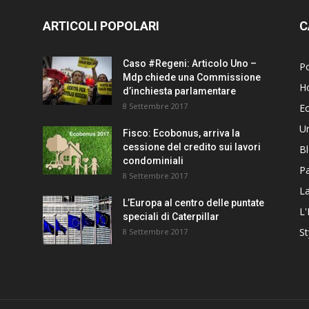
ARTICOLI POPOLARI
C
Caso #Regeni: Articolo Uno –
Po
Mdp chiede una Commissione
H
d’inchiesta parlamentare
8 Settembre 2017
E
U
Fisco: Ecobonus, arriva la
cessione del credito sui lavori
B
condominiali
Pa
8 Settembre 2017
La
L’Europa al centro delle puntate
L'
speciali di Caterpillar
St
8 Settembre 2017