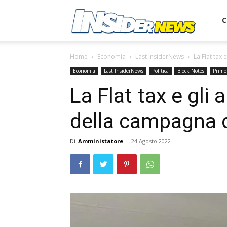
Ins
C
Home
Economia
Last InsiderNews
La Flat tax
Economia
Last InsiderNews
Politica
Block Notes
Primo
La Flat tax e gli
della campagna d
Di
Amministatore
-
24 Agosto 2022