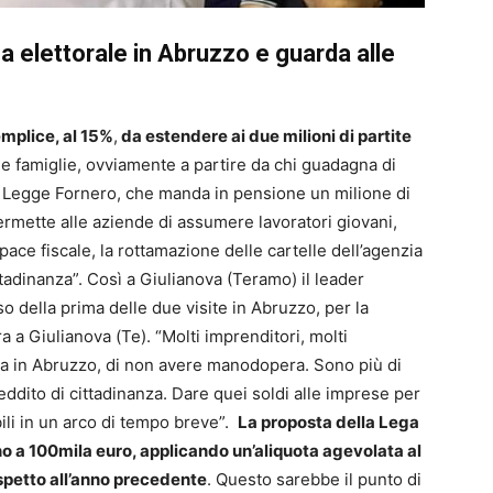
 elettorale in Abruzzo e guarda alle
emplice, al 15%
,
da estendere ai due milioni di partite
lle famiglie, ovviamente a partire da chi guadagna di
a Legge Fornero, che manda in pensione un milione di
permette alle aziende di assumere lavoratori giovani,
a pace fiscale, la rottamazione delle cartelle dell’agenzia
ittadinanza”. Così a Giulianova (Teramo) il leader
o della prima delle due visite in Abruzzo, per la
a a Giulianova (Te). “Molti imprenditori, molti
qua in Abruzzo, di non avere manodopera. Sono più di
ddito di cittadinanza. Dare quei soldi alle imprese per
ili in un arco di tempo breve”.
La proposta della Lega
fino a 100mila euro, applicando un’aliquota agevolata al
ispetto all’anno precedente
. Questo sarebbe il punto di