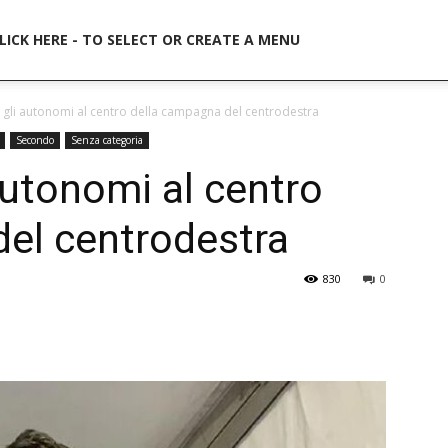
idernews
LICK HERE - TO SELECT OR CREATE A MENU
 e gli autonomi al centro della campagna del centrodestra
Secondo
Senza categoria
 autonomi al centro
el centrodestra
830
0