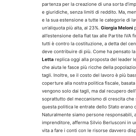
partenza per la creazione di una sorta d’imp
e giuridiche, senza limiti di reddito. Ma, 
e la sua estensione a tutte le categorie di la
un’aliquota più alta, al 23%.
Giorgia Meloni
p
all’estensione della flat tax alle Partite IVA 
tutti è contro la costituzione, a detta del cen
deve contribuire di più. Come ha pensato la F
Letta
replica oggi alla proposta del leader l
che aiuta le fasce più ricche della popola
tagli. Inoltre, se il costo del lavoro è più bas
coperture alla nostra politica fiscale, basat
vengono solo dai tagli, ma dal recupero dell’e
soprattutto del meccanismo di crescita che s
questa politica le entrate dello Stato erano
Naturalmente siamo persone responsabili, att
imprenditore, afferma Silvio Berlusconi in un
vita a fare i conti con le risorse davvero di