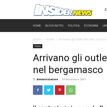
Ins
C
HOME
BLOCK NOTES
POLITICA
ECONOMIA
UN
Home
Home
Arrivano gli outlet del vino: il pri
Home
Arrivano gli outle
nel bergamasco
Di
Amministatore
-
24 Novembre 2005