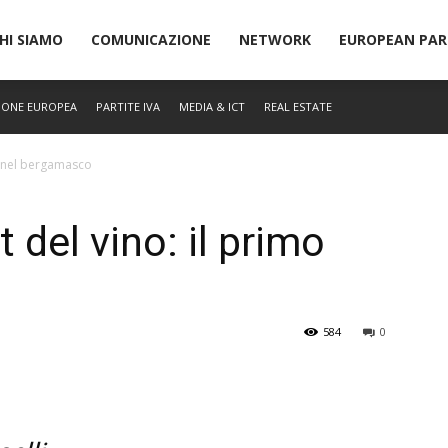
idernews
HI SIAMO
COMUNICAZIONE
NETWORK
EUROPEAN PAR
IONE EUROPEA
PARTITE IVA
MEDIA & ICT
REAL ESTATE
mo nel bergamasco
t del vino: il primo
584
0