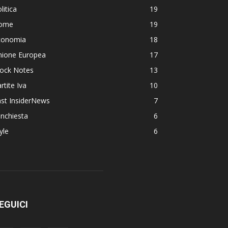
litica
19
ome
19
conomia
18
nione Europea
17
lock Notes
13
rtite Iva
10
st InsiderNews
7
Inchiesta
6
yle
6
EGUICI