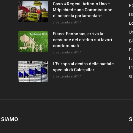
Caso #Regeni: Articolo Uno –
Po
Mdp chiede una Commissione
H
d’inchiesta parlamentare
8 Settembre 2017
E
U
Fisco: Ecobonus, arriva la
cessione del credito sui lavori
B
condominiali
Pa
8 Settembre 2017
La
L’Europa al centro delle puntate
L'
speciali di Caterpillar
St
8 Settembre 2017
 SIAMO
S