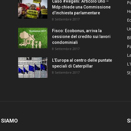
Caso #Regeni: Articolo Uno –
Po
Mdp chiede una Commissione
H
d’inchiesta parlamentare
8 Settembre 2017
E
U
Fisco: Ecobonus, arriva la
cessione del credito sui lavori
B
condominiali
Pa
8 Settembre 2017
La
L’Europa al centro delle puntate
L'
speciali di Caterpillar
St
8 Settembre 2017
 SIAMO
S