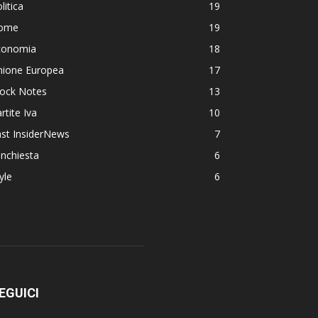
litica
19
ome
19
conomia
18
nione Europea
17
lock Notes
13
rtite Iva
10
st InsiderNews
7
Inchiesta
6
yle
6
EGUICI