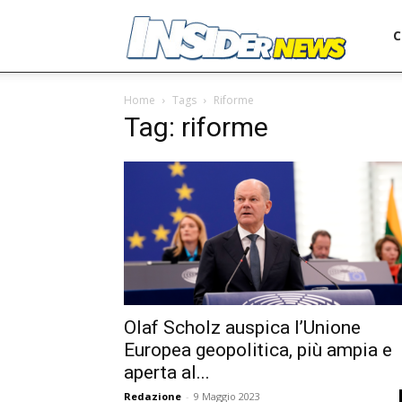
Ins
C
Home
Tags
Riforme
Tag: riforme
Olaf Scholz auspica l’Unione
Europea geopolitica, più ampia e
aperta al...
Redazione
-
9 Maggio 2023