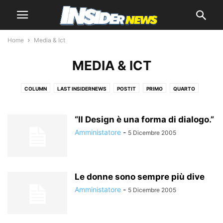
Home
Media & Ict
MEDIA & ICT
COLUMN
LAST INSIDERNEWS
POSTIT
PRIMO
QUARTO
QUINTO
SECONDO
TERZO
“Il Design è una forma di dialogo.”
Amministatore
-
5 Dicembre 2005
Le donne sono sempre più dive
Amministatore
-
5 Dicembre 2005